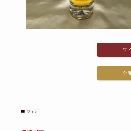
ワ
全
ワイン